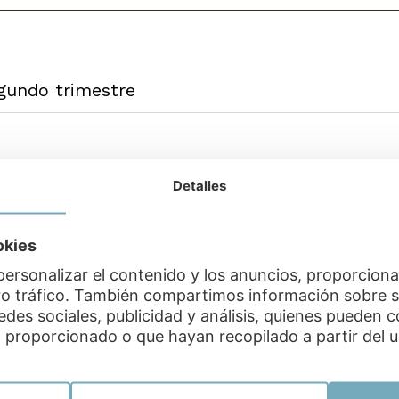
gundo trimestre
 segundo trimestre
Detalles
okies
imestre de embarazo
personalizar el contenido y los anuncios, proporcion
tro tráfico. También compartimos información sobre s
edes sociales, publicidad y análisis, quienes pueden 
egundo trimestre
 proporcionado o que hayan recopilado a partir del us