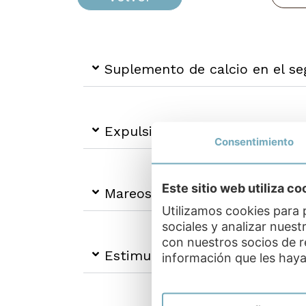
Suplemento de calcio en el se
Expulsión de gases durante el
Consentimiento
Este sitio web utiliza co
Mareos durante el segundo tr
Utilizamos cookies para 
sociales y analizar nues
con nuestros socios de r
Estimulación prenatal en el s
información que les haya