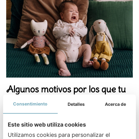
Algunos motivos por los que tu
hijo/a crea un berrinche
Consentimiento
Detalles
Acerca de
No quiere irse a la cama.
Lo que tu bebé
quiere es seguir jugando, por lo que el
Este sitio web utiliza cookies
momento de irse a dormir se puede volver un
Utilizamos cookies para personalizar el