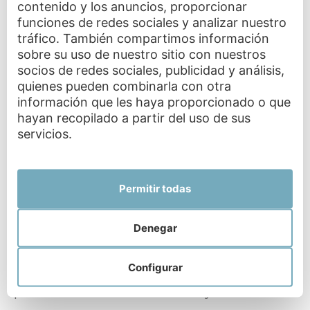
poco complicado.
contenido y los anuncios, proporcionar
funciones de redes sociales y analizar nuestro
La comida no le gusta.
La alimentación a
tráfico. También compartimos información
veces puede resultar desesperante porque
sobre su uso de nuestro sitio con nuestros
tienen fases en las que no quiere probar la
socios de redes sociales, publicidad y análisis,
comida y se enfada.
quienes pueden combinarla con otra
información que les haya proporcionado o que
No es capaz de hacerse entender.
Sobre
hayan recopilado a partir del uso de sus
todo, cuando todavía son muy pequeños y su
servicios.
lenguaje no está muy desarrollado.
El sueño y el hambre.
Los más peques
Permitir todas
necesitan más horas de sueño que un adulto
y en el caso de la comida, a veces pueden
Denegar
estar tan entretenidos que se les pasa por
alto la sensación de hambre. En este caso, las
Configurar
ganas de dormir o de comer, pueden
presentarse en forma de lloros y enfado.