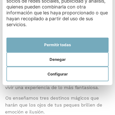
socios de redes sociales, publicidad y análisis,
La entrada a este parque es totalmente
quienes pueden combinarla con otra
gratuita, pudiendo visitarlo en cualquier época
información que les haya proporcionado o que
del año.
hayan recopilado a partir del uso de sus
servicios.
C. Cuesta, s/n, 36900 Marín, Pontevedra
Permitir todas
Qué visitar en Castilla y
León con niños
Denegar
Castilla y León está llena de leyendas y mitos,
Configurar
convirtiéndola en el escenario perfecto para
vivir una experiencia de lo más fantasiosa.
Os enseñamos tres destinos mágicos que
harán que los ojos de tus peques brillen de
emoción e ilusión.