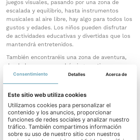
juegos visuales, pasando por una zona de
escalada y equilibrio, hasta instrumentos
musicales al aire libre, hay algo para todos los
gustos y edades. Los niños pueden disfrutar
de actividades educativas y divertidas que los
mantendrá entretenidos.
También encontraréis una zona de aventura,
donde los peques podrán jugar a tirarse por
los grandes toboganes.
Consentimiento
Detalles
Acerca de
Cuenta, además, con áreas verdes; senderos
Este sitio web utiliza cookies
para caminar llenos de figuras talladas en
árboles y esculturas; y zonas de descanso,
Utilizamos cookies para personalizar el
contenido y los anuncios, proporcionar
donde podréis pasar una tarde relajada
funciones de redes sociales y analizar nuestro
mientras disfrutáis de un día al aire libre en
tráfico. También compartimos información
familia.
sobre su uso de nuestro sitio con nuestros