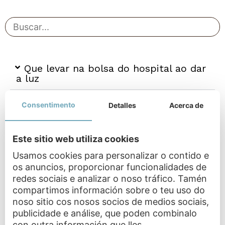
Que levar na bolsa do hospital ao dar
a luz
Consentimento
Detalles
Acerca de
Proceso de xiro manual
Este sitio web utiliza cookies
Usamos cookies para personalizar o contido e
Parto natural tras unha cesárea
os anuncios, proporcionar funcionalidades de
redes sociais e analizar o noso tráfico. Tamén
compartimos información sobre o teu uso do
noso sitio cos nosos socios de medios sociais,
Parto de pe
publicidade e análise, que poden combinalo
con outra información que lles