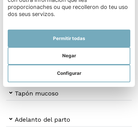
proporcionaches ou que recolleron do teu uso
dos seus servizos.
Parto con episiotomía
Permitir todas
Cando dar clases de preparto
Negar
Colocación del bebé para el parto
Configurar
Tapón mucoso
Adelanto del parto